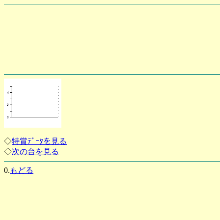
◇
特賞ﾃﾞｰﾀを見る
◇
次の台を見る
0.
もどる