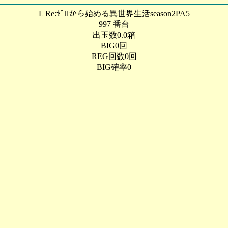
L Re:ｾﾞﾛから始める異世界生活season2PA5
997 番台
出玉数0.0箱
BIG0回
REG回数0回
BIG確率0