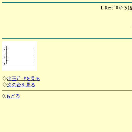
L Re:ｾﾞﾛから
◇
出玉ﾃﾞｰﾀを見る
◇
次の台を見る
0.
もどる