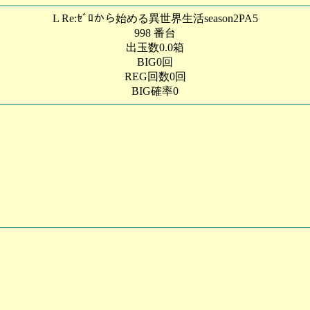
L Re:ｾﾞﾛから始める異世界生活season2PA5
998 番台
出玉数0.0箱
BIG0回
REG回数0回
BIG確率0