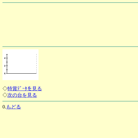
◇
特賞ﾃﾞｰﾀを見る
◇
次の台を見る
0.
もどる