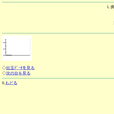
Ｌ
◇
出玉ﾃﾞｰﾀを見る
◇
次の台を見る
0.
もどる