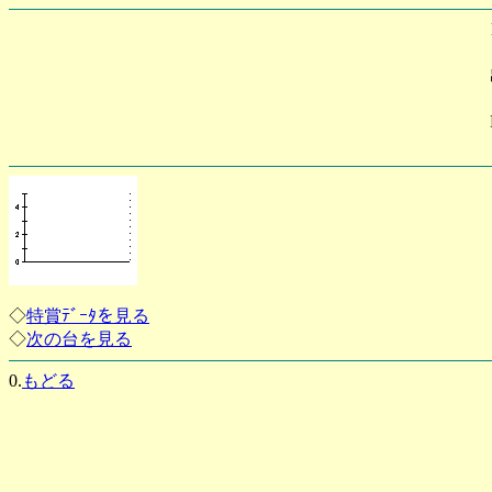
◇
特賞ﾃﾞｰﾀを見る
◇
次の台を見る
0.
もどる