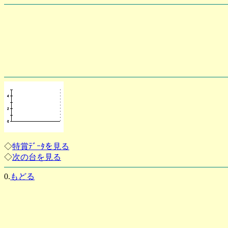
◇
特賞ﾃﾞｰﾀを見る
◇
次の台を見る
0.
もどる