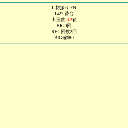
L 坊振り FN
1427 番台
出玉数
-0.2
箱
BIG0回
REG回数2回
BIG確率0