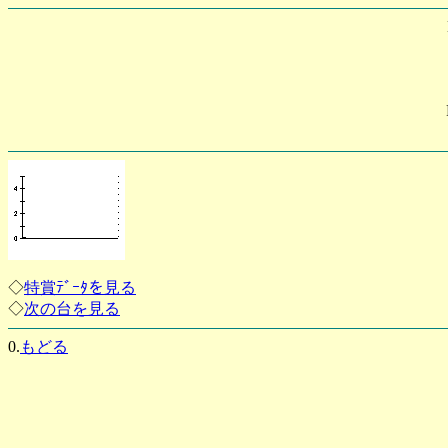
◇
特賞ﾃﾞｰﾀを見る
◇
次の台を見る
0.
もどる