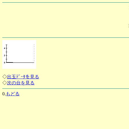
◇
出玉ﾃﾞｰﾀを見る
◇
次の台を見る
0.
もどる