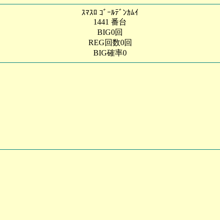
ｽﾏｽﾛ ｺﾞｰﾙﾃﾞﾝｶﾑｲ
1441 番台
BIG0回
REG回数0回
BIG確率0