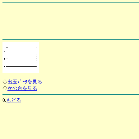
◇
出玉ﾃﾞｰﾀを見る
◇
次の台を見る
0.
もどる