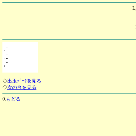
◇
出玉ﾃﾞｰﾀを見る
◇
次の台を見る
0.
もどる