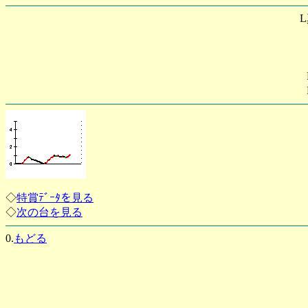
◇
特賞ﾃﾞｰﾀを見る
◇
次の台を見る
0.
もどる