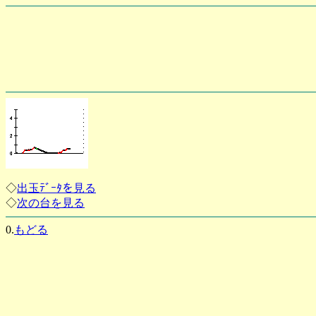
◇
出玉ﾃﾞｰﾀを見る
◇
次の台を見る
0.
もどる