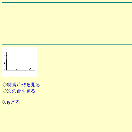
◇
特賞ﾃﾞｰﾀを見る
◇
次の台を見る
0.
もどる