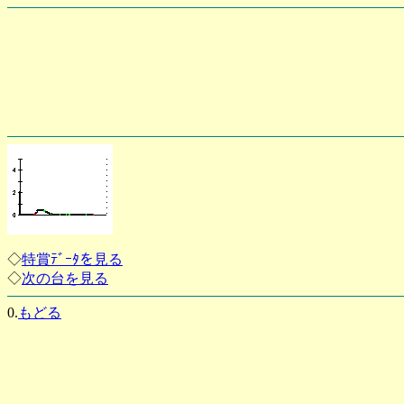
◇
特賞ﾃﾞｰﾀを見る
◇
次の台を見る
0.
もどる