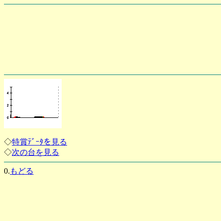
◇
特賞ﾃﾞｰﾀを見る
◇
次の台を見る
0.
もどる