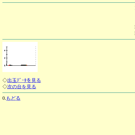
◇
出玉ﾃﾞｰﾀを見る
◇
次の台を見る
0.
もどる