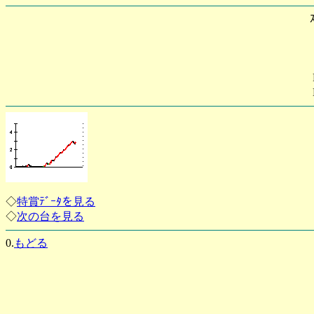
◇
特賞ﾃﾞｰﾀを見る
◇
次の台を見る
0.
もどる