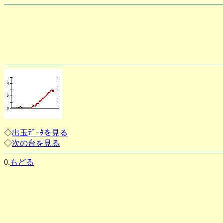
◇
出玉ﾃﾞｰﾀを見る
◇
次の台を見る
0.
もどる