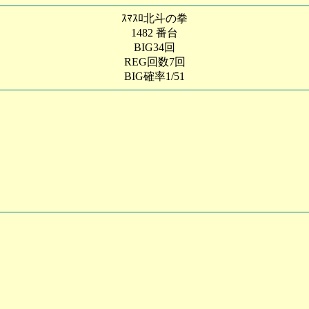
ｽﾏｽﾛ北斗の拳
1482 番台
BIG34回
REG回数7回
BIG確率1/51