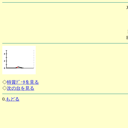
◇
特賞ﾃﾞｰﾀを見る
◇
次の台を見る
0.
もどる