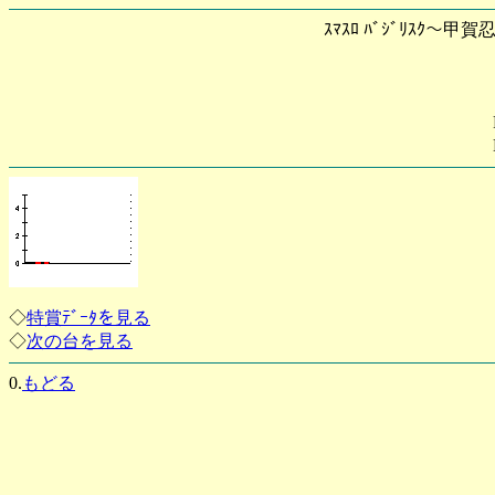
ｽﾏｽﾛ ﾊﾞｼﾞﾘｽｸ～甲
◇
特賞ﾃﾞｰﾀを見る
◇
次の台を見る
0.
もどる