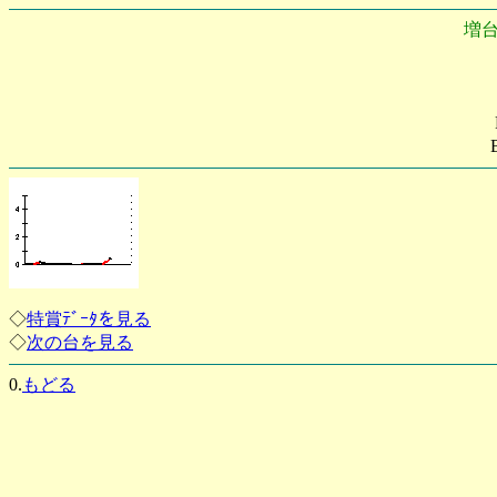
増
◇
特賞ﾃﾞｰﾀを見る
◇
次の台を見る
0.
もどる