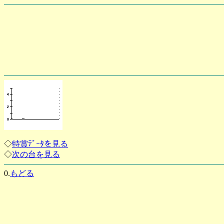
◇
特賞ﾃﾞｰﾀを見る
◇
次の台を見る
0.
もどる