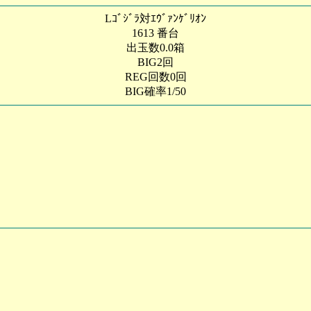
Lｺﾞｼﾞﾗ対ｴｳﾞｧﾝｹﾞﾘｵﾝ
1613 番台
出玉数0.0箱
BIG2回
REG回数0回
BIG確率1/50