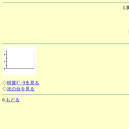
L
◇
特賞ﾃﾞｰﾀを見る
◇
次の台を見る
0.
もどる