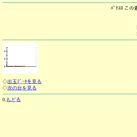
ﾊﾟﾁｽﾛ 
◇
出玉ﾃﾞｰﾀを見る
◇
次の台を見る
0.
もどる