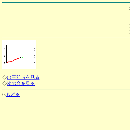
◇
出玉ﾃﾞｰﾀを見る
◇
次の台を見る
0.
もどる