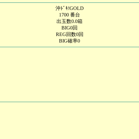
沖ﾄﾞｷ!GOLD
1700 番台
出玉数0.0箱
BIG0回
REG回数0回
BIG確率0