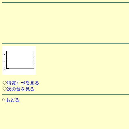
◇
特賞ﾃﾞｰﾀを見る
◇
次の台を見る
0.
もどる