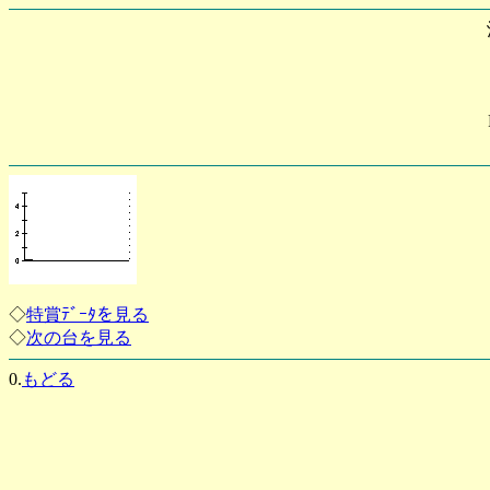
◇
特賞ﾃﾞｰﾀを見る
◇
次の台を見る
0.
もどる