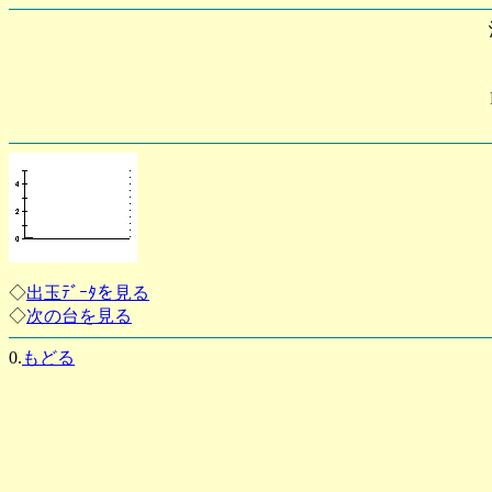
◇
出玉ﾃﾞｰﾀを見る
◇
次の台を見る
0.
もどる