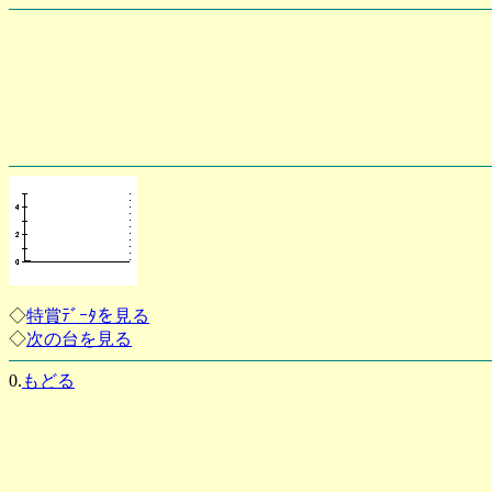
◇
特賞ﾃﾞｰﾀを見る
◇
次の台を見る
0.
もどる