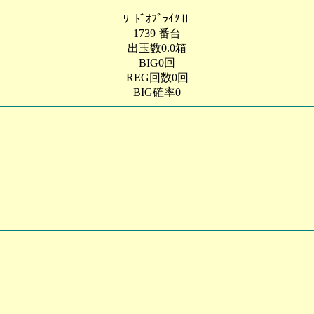
ﾜｰﾄﾞｵﾌﾞﾗｲﾂⅡ
1739 番台
出玉数0.0箱
BIG0回
REG回数0回
BIG確率0