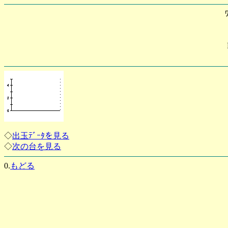
◇
出玉ﾃﾞｰﾀを見る
◇
次の台を見る
0.
もどる