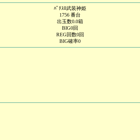
ﾊﾟﾁｽﾛ武装神姫
1756 番台
出玉数0.0箱
BIG0回
REG回数0回
BIG確率0