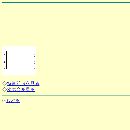
◇
特賞ﾃﾞｰﾀを見る
◇
次の台を見る
0.
もどる