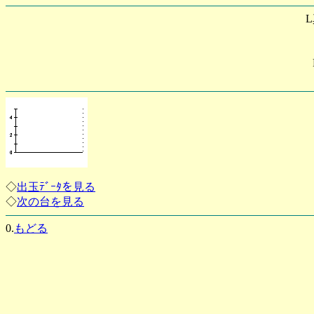
◇
出玉ﾃﾞｰﾀを見る
◇
次の台を見る
0.
もどる