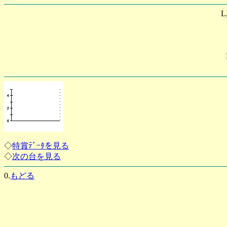
◇
特賞ﾃﾞｰﾀを見る
◇
次の台を見る
0.
もどる