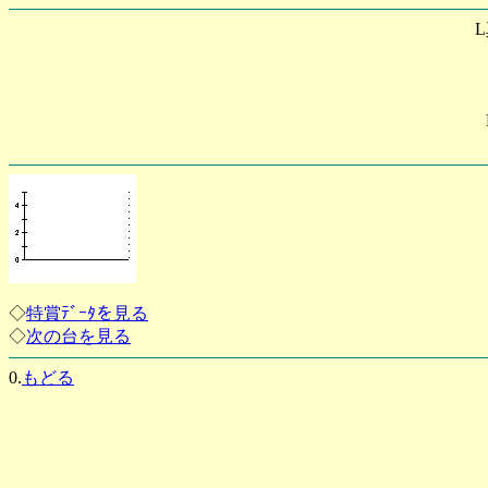
◇
特賞ﾃﾞｰﾀを見る
◇
次の台を見る
0.
もどる