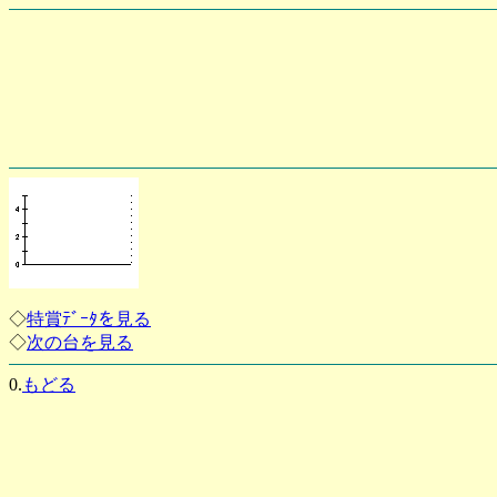
◇
特賞ﾃﾞｰﾀを見る
◇
次の台を見る
0.
もどる