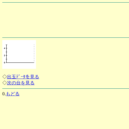
◇
出玉ﾃﾞｰﾀを見る
◇
次の台を見る
0.
もどる