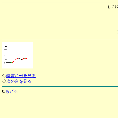
Lﾊﾟ
◇
特賞ﾃﾞｰﾀを見る
◇
次の台を見る
0.
もどる