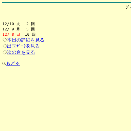
ｼﾞ
12/10 火 2 回
12/ 9 月 5 回
12/ 8 日
10 回
◇
本日の詳細を見る
◇
出玉ﾃﾞｰﾀを見る
◇
次の台を見る
0.
もどる