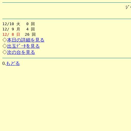
ｼﾞ
12/10 火 0 回
12/ 9 月 4 回
12/ 8 日
26 回
◇
本日の詳細を見る
◇
出玉ﾃﾞｰﾀを見る
◇
次の台を見る
0.
もどる