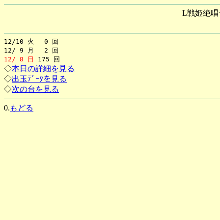
L戦姫絶唱
12/10 火 0 回
12/ 9 月 2 回
12/ 8 日
175 回
◇
本日の詳細を見る
◇
出玉ﾃﾞｰﾀを見る
◇
次の台を見る
0.
もどる