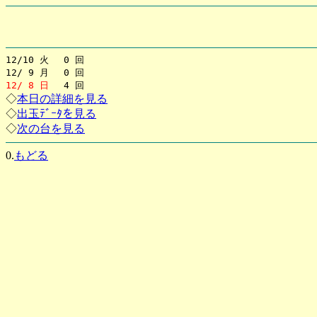
12/10 火 0 回
12/ 9 月 0 回
12/ 8 日
4 回
◇
本日の詳細を見る
◇
出玉ﾃﾞｰﾀを見る
◇
次の台を見る
0.
もどる