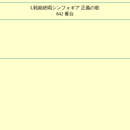
L戦姫絶唱シンフォギア 正義の歌
842 番台