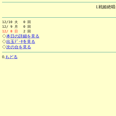
L戦姫絶唱
12/10 火 0 回
12/ 9 月 0 回
12/ 8 日
2 回
◇
本日の詳細を見る
◇
出玉ﾃﾞｰﾀを見る
◇
次の台を見る
0.
もどる