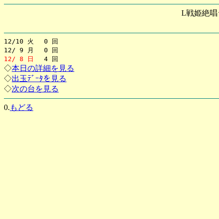
L戦姫絶唱
12/10 火 0 回
12/ 9 月 0 回
12/ 8 日
4 回
◇
本日の詳細を見る
◇
出玉ﾃﾞｰﾀを見る
◇
次の台を見る
0.
もどる