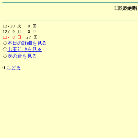
L戦姫絶唱
12/10 火 0 回
12/ 9 月 0 回
12/ 8 日
27 回
◇
本日の詳細を見る
◇
出玉ﾃﾞｰﾀを見る
◇
次の台を見る
0.
もどる