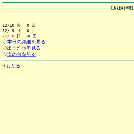
L戦姫絶唱
12/10 火 0 回
12/ 9 月 0 回
12/ 8 日
68 回
◇
本日の詳細を見る
◇
出玉ﾃﾞｰﾀを見る
◇
次の台を見る
0.
もどる