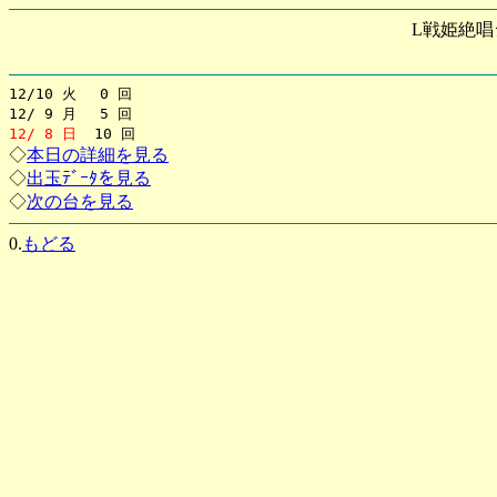
L戦姫絶唱
12/10 火 0 回
12/ 9 月 5 回
12/ 8 日
10 回
◇
本日の詳細を見る
◇
出玉ﾃﾞｰﾀを見る
◇
次の台を見る
0.
もどる