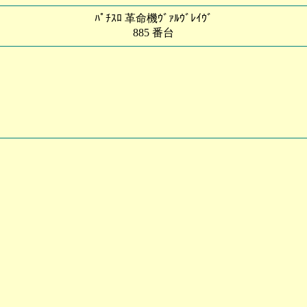
ﾊﾟﾁｽﾛ 革命機ｳﾞｧﾙｳﾞﾚｲｳﾞ
885 番台