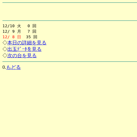
12/10 火 0 回
12/ 9 月 7 回
12/ 8 日
35 回
◇
本日の詳細を見る
◇
出玉ﾃﾞｰﾀを見る
◇
次の台を見る
0.
もどる