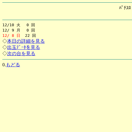
ﾊﾟﾁｽ
12/10 火 0 回
12/ 9 月 0 回
12/ 8 日
22 回
◇
本日の詳細を見る
◇
出玉ﾃﾞｰﾀを見る
◇
次の台を見る
0.
もどる