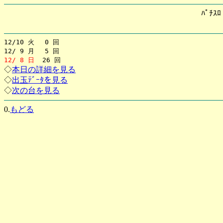
ﾊﾟﾁｽ
12/10 火 0 回
12/ 9 月 5 回
12/ 8 日
26 回
◇
本日の詳細を見る
◇
出玉ﾃﾞｰﾀを見る
◇
次の台を見る
0.
もどる