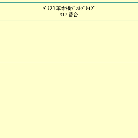
ﾊﾟﾁｽﾛ 革命機ｳﾞｧﾙｳﾞﾚｲｳﾞ
917 番台