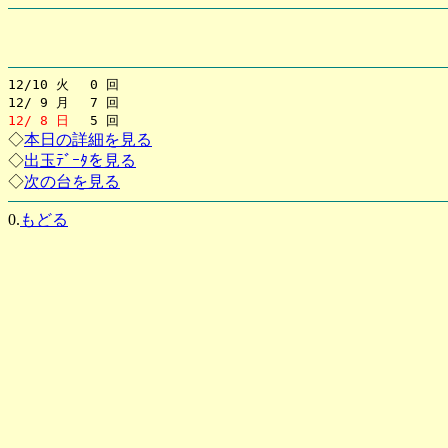
12/10 火 0 回
12/ 9 月 7 回
12/ 8 日
5 回
◇
本日の詳細を見る
◇
出玉ﾃﾞｰﾀを見る
◇
次の台を見る
0.
もどる